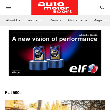
About Us
Despre noi
Revista
Abonamente
Magazin o
Fiat 500e