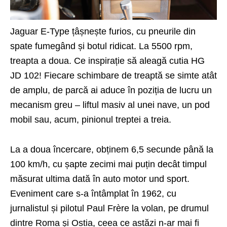
Jaguar E-Type țâșnește furios, cu pneurile din
spate fumegând și botul ridicat. La 5500 rpm,
treapta a doua. Ce inspirație să aleagă cutia HG
JD 102! Fiecare schimbare de treaptă se simte atât
de amplu, de parcă ai aduce în poziția de lucru un
mecanism greu – liftul masiv al unei nave, un pod
mobil sau, acum, pinionul treptei a treia.
La a doua încercare, obținem 6,5 secunde până la
100 km/h, cu șapte zecimi mai puțin decât timpul
măsurat ultima dată în auto motor und sport.
Eveniment care s-a întâmplat în 1962, cu
jurnalistul și pilotul Paul Frère la volan, pe drumul
dintre Roma și Ostia, ceea ce astăzi n-ar mai fi