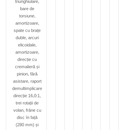
triunghiulare,
bare de
torsiune,
amortizoare,
spate cu brațe
duble, arcuri
elicoidale,
amortizoare,
direcție cu
cremalieră și
pinion, fără
asistare, raport
demultimplicare
direcție 16,0:1,
trei rotații de
volan, frâne cu
disc în față
(280 mm) și