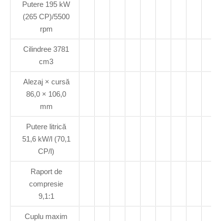
Putere 195 kW
(265 CP)/5500
rpm
Cilindree 3781
cm3
Alezaj × cursă
86,0 × 106,0
mm
Putere litrică
51,6 kW/l (70,1
CP/l)
Raport de
compresie
9,1:1
Cuplu maxim