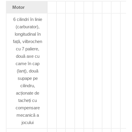
Motor
6 cilindri în linie
(carburator),
longitudinal în
față, vilbrochen
cu 7 paliere,
două axe cu
came în cap
(lanț), două
supape pe
cilindru,
acționate de
tacheți cu
compensare
mecanică a
jocului