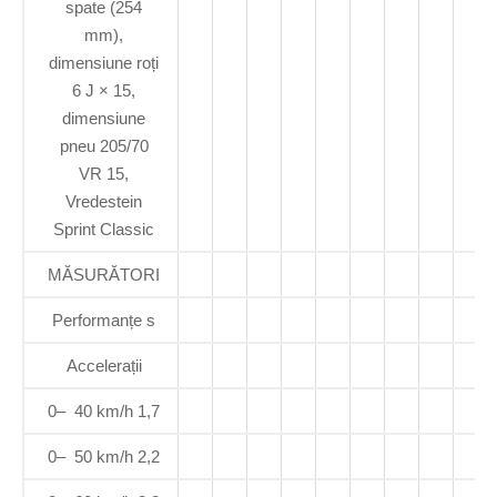
spate (254
mm),
dimensiune roți
6 J × 15,
dimensiune
pneu 205/70
VR 15,
Vredestein
Sprint Classic
MĂSURĂTORI
Performanțe s
Accelerații
0– 40 km/h 1,7
0– 50 km/h 2,2