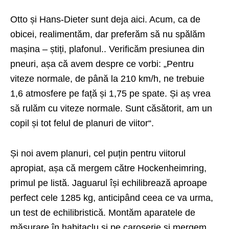
Otto și Hans-Dieter sunt deja aici. Acum, ca de
obicei, realimentăm, dar preferăm să nu spălăm
mașina – știți, plafonul.. Verificăm presiunea din
pneuri, așa că avem despre ce vorbi: „Pentru
viteze normale, de până la 210 km/h, ne trebuie
1,6 atmosfere pe față și 1,75 pe spate. Și aș vrea
să rulăm cu viteze normale. Sunt căsătorit, am un
copil și tot felul de planuri de viitor“.
Și noi avem planuri, cel puțin pentru viitorul
apropiat, așa că mergem către Hockenheimring,
primul pe listă. Jaguarul își echilibrează aproape
perfect cele 1285 kg, anticipând ceea ce va urma,
un test de echilibristică. Montăm aparatele de
măsurare în habitaclu și pe caroserie și mergem