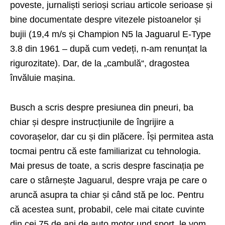
poveste, jurnaliști serioși scriau articole serioase și
bine documentate despre vitezele pistoanelor și
bujii (19,4 m/s și Champion N5 la Jaguarul E-Type
3.8 din 1961 – după cum vedeți, n-am renunțat la
rigurozitate). Dar, de la „cambulă“, dragostea
învăluie mașina.
Busch a scris despre presiunea din pneuri, ba
chiar și despre instrucțiunile de îngrijire a
covorașelor, dar cu și din plăcere. Își permitea asta
tocmai pentru că este familiarizat cu tehnologia.
Mai presus de toate, a scris despre fascinația pe
care o stârnește Jaguarul, despre vraja pe care o
aruncă asupra ta chiar și când stă pe loc. Pentru
că acestea sunt, probabil, cele mai citate cuvinte
din cei 75 de ani de auto motor und sport, le vom