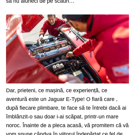
să nu aluneci de pe scaun…
Dar, prieteni, ce mașină, ce experiență, ce
aventură este un Jaguar E-Type! O fiară care ,
după fiecare plimbare, te face să te întrebi dacă ai
îmblânzit-o sau doar i-ai scăpat, printr-un mare
noroc. Înainte de a pleca acasă, vă promitem că vă
vom spune cândva în viitorul îndepărtat ce fel de