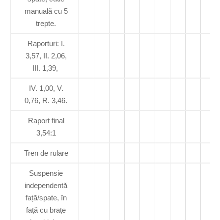
manuală cu 5
trepte.
Raporturi: I.
3,57, II. 2,06,
III. 1,39,
IV. 1,00, V.
0,76, R. 3,46.
Raport final
3,54:1
Tren de rulare
Suspensie
independentă
față/spate, în
față cu brațe