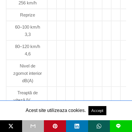
256 km/h
Reprize
60–100 km/h
3,3
80–120 km/h
4,6
Nivel de
zgomot interior
dB(A)
Treaptă de
viteză IV.
V.
Acest site utilizeaza cookies.
Accept
la 80 km/h 77
L
75