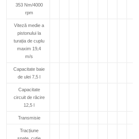
353 Nm/4000
rpm
Viteză medie a
pistonului la
turația de cuplu
maxim 19,4
m/s
Capacitate baie
de ulei 7,5 l
Capacitate
circuit de răcire
12,5 l
Transmisie
Tracțiune
spate, cutie