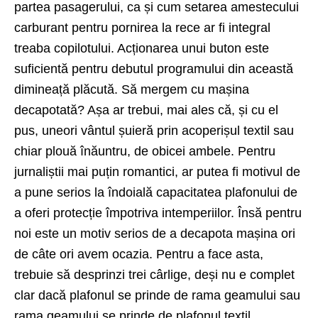
partea pasagerului, ca și cum setarea amestecului
carburant pentru pornirea la rece ar fi integral
treaba copilotului. Acționarea unui buton este
suficientă pentru debutul programului din această
dimineață plăcută. Să mergem cu mașina
decapotată? Așa ar trebui, mai ales că, și cu el
pus, uneori vântul șuieră prin acoperișul textil sau
chiar plouă înăuntru, de obicei ambele. Pentru
jurnaliștii mai puțin romantici, ar putea fi motivul de
a pune serios la îndoială capacitatea plafonului de
a oferi protecție împotriva intemperiilor. Însă pentru
noi este un motiv serios de a decapota mașina ori
de câte ori avem ocazia. Pentru a face asta,
trebuie să desprinzi trei cârlige, deși nu e complet
clar dacă plafonul se prinde de rama geamului sau
rama geamului se prinde de plafonul textil.