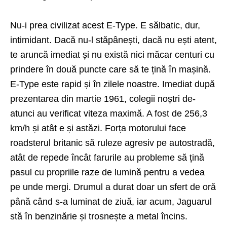
Nu-i prea civilizat acest E-Type. E sălbatic, dur,
intimidant. Dacă nu-l stăpânești, dacă nu ești atent,
te aruncă imediat și nu există nici măcar centuri cu
prindere în două puncte care să te țină în mașină.
E-Type este rapid și în zilele noastre. Imediat după
prezentarea din martie 1961, colegii noștri de-
atunci au verificat viteza maximă. A fost de 256,3
km/h și atât e și astăzi. Forța motorului face
roadsterul britanic să ruleze agresiv pe autostradă,
atât de repede încât farurile au probleme să țină
pasul cu propriile raze de lumină pentru a vedea
pe unde mergi. Drumul a durat doar un sfert de oră
până când s-a luminat de ziuă, iar acum, Jaguarul
stă în benzinărie și trosnește a metal încins.