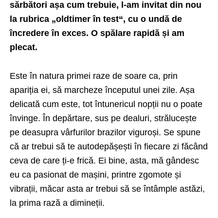
sărbători așa cum trebuie, l-am invitat din nou
la rubrica „oldtimer în test“, cu o undă de
încredere în exces. O spălare rapidă și am
plecat.
Este în natura primei raze de soare ca, prin
apariția ei, să marcheze începutul unei zile. Așa
delicată cum este, tot întunericul nopții nu o poate
învinge. În depărtare, sus pe dealuri, strălucește
pe deasupra vârfurilor brazilor viguroși. Se spune
că ar trebui să te autodepășești în fiecare zi făcând
ceva de care ți-e frică. Ei bine, asta, mă gândesc
eu ca pasionat de mașini, printre zgomote și
vibrații, măcar asta ar trebui să se întâmple astăzi,
la prima rază a dimineții.