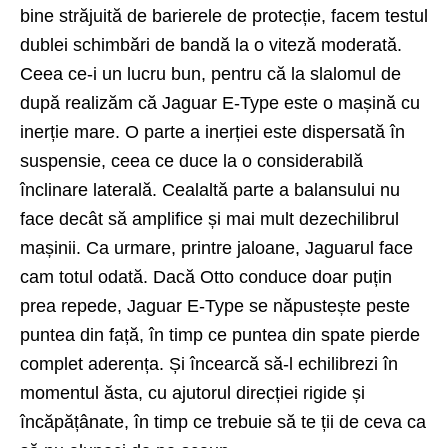
bine străjuită de barierele de protecție, facem testul
dublei schimbări de bandă la o viteză moderată.
Ceea ce-i un lucru bun, pentru că la slalomul de
după realizăm că Jaguar E-Type este o mașină cu
inerție mare. O parte a inerției este dispersată în
suspensie, ceea ce duce la o considerabilă
înclinare laterală. Cealaltă parte a balansului nu
face decât să amplifice și mai mult dezechilibrul
mașinii. Ca urmare, printre jaloane, Jaguarul face
cam totul odată. Dacă Otto conduce doar puțin
prea repede, Jaguar E-Type se năpustește peste
puntea din față, în timp ce puntea din spate pierde
complet aderența. Și încearcă să-l echilibrezi în
momentul ăsta, cu ajutorul direcției rigide și
încăpățânate, în timp ce trebuie să te ții de ceva ca