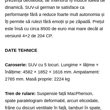
prezență deosebită, iar interiorul îți induce ideea de
dinamică. SUV-ul german te satisface ca
performanțe fără a reduce foarte mult autonomia și
îți permite să rulezi fără emoții și pe zăpadă. Prețul
este însă cu circa 8500 de euro mai mare decât al
versiunii 4×2 de 204 CP.
DATE TEHNICE
Caroserie:
SUV cu 5 locuri. Lungime × lățime ×
înălțime: 4582 × 1852 × 1616 mm. Ampatament:
2765 mm. Masă proprie: 2224 kg
Tren de rulare:
Suspensie față MacPherson,
spate paralelogram deformabil, arcuri elicoidale,
frâne cu discuri ventilate în față, tamburi în spate,