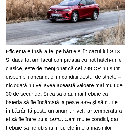
Eficiența e însă la fel pe hârtie și în cazul lui GTX.
Și dacă tot am făcut comparația cu hot hatch-urile
clasice, este de menționat că cei 299 CP nu sunt
disponibili oricând, ci în condiții destul de stricte –
niciodată nu vei avea această valoare mai mult de
30 de secunde. Și ca să o ai, mai trebuie ca
bateria să fie încărcată la peste 88% și să nu fie
îmbătrânită peste un anumit nivel, iar temperatura
ei să fie între 23 și 50°C. Cam multe condiții, dar
trebuie să ne obișnuim cu ele în era mașinilor