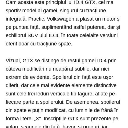
Cam acesta este principiul lui ID.4 GTX, cel mai
sportiv model al gamei, singurul cu tracțiune
integrală. Practic, Volkswagen a plasat un motor și
pe puntea față, suplimentând astfel puterea, dar și
echilibrul SUV-ului ID.4, în toate celelalte versiuni
oferit doar cu tracțiune spate.
Vizual, GTX se distinge de restul gamei ID.4 prin
câteva modificări nu neapărat subtile, dar nici
extrem de evidente. Spoilerul din față este ușor
diferit, dar cele mai evidente elemente distinctive
sunt cele trei leduri verticale tip fagure, aflate pe
fiecare parte a spoilerului. De asemenea, spoilerul
din spate e puțin modificat, cu luminile de frână în
forma literei „X“. Inscripțiile GTX sunt prezente pe
volan, scaunele din față, hayon și praguri, iar