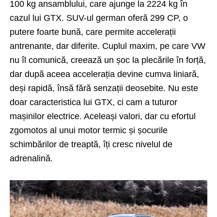
100 kg ansamblului, care ajunge la 2224 kg în
cazul lui GTX. SUV-ul german oferă 299 CP, o
putere foarte bună, care permite accelerații
antrenante, dar diferite. Cuplul maxim, pe care VW
nu îl comunică, creează un șoc la plecările în forță,
dar după aceea accelerația devine cumva liniară,
deși rapidă, însă fără senzații deosebite. Nu este
doar caracteristica lui GTX, ci cam a tuturor
mașinilor electrice. Aceleași valori, dar cu efortul
zgomotos al unui motor termic și șocurile
schimbărilor de treaptă, îți cresc nivelul de
adrenalină.