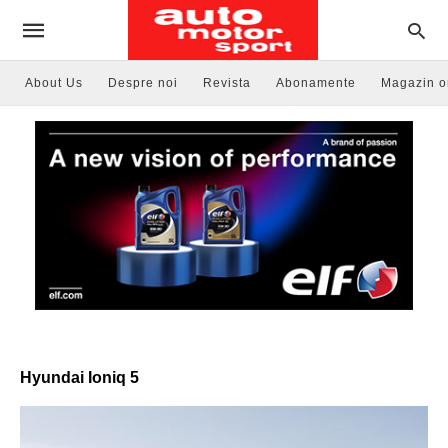
About Us
Despre noi
Revista
Abonamente
Magazin o
Hyundai Ioniq 5