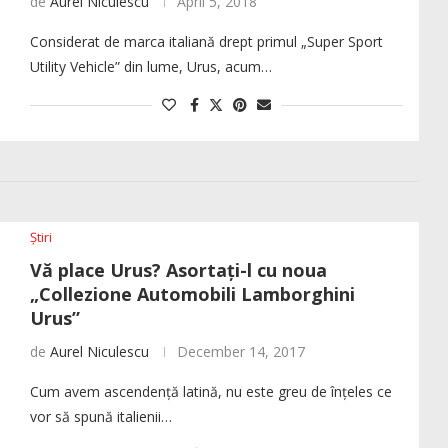
de
Aurel Niculescu
April 5, 2018
Considerat de marca italiană drept primul „Super Sport
Utility Vehicle” din lume, Urus, acum…
Știri
Vă place Urus? Asortați-l cu noua
„Collezione Automobili Lamborghini
Urus”
de
Aurel Niculescu
December 14, 2017
Cum avem ascendență latină, nu este greu de înțeles ce
vor să spună italienii…