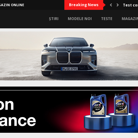
Breaking News
AZIN ONLINE
Test co
ȘTIRI
MODELE NOI
TESTE
MAGAZI