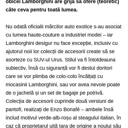
obicei Lamborghini are grijă să ofere (teoretic)
câte ceva pentru toată lumea.
Nu odată oficialii mărcilor auto exotice s-au asociat
cu lumea haute-couture a industriei modei – iar
Lamborghini desigur nu face excepție, inclusiv cu
ajutorul noii lor colecții de accesorii create să se
asorteze cu SUV-ul Urus. Stilul va fi întotdeauna
subiectiv, însă cu siguranță vor fi destui doritori
care se vor plimba de colo-colo încălțați cu
mocasinii Lamborghini, sau vor avea nevoie poate
de o jachetă și un set de bagaje pe potrivă.
Colecția de accesorii cuprinde două versiuni de
pantofi, realizați de Enzo Bonafè – ambele însă
includ motivul verde-alb-roșu al steagului italian, în
caz că proprietarul uită țara de origine a noului său