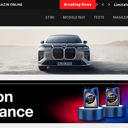
Breaking News
AZIN ONLINE
Limitel
ȘTIRI
MODELE NOI
TESTE
MAGAZI