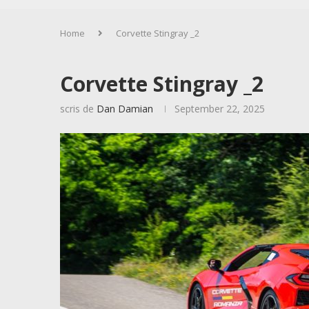
Home
Corvette Stingray _2
Corvette Stingray _2
scris de
Dan Damian
September 22, 2025