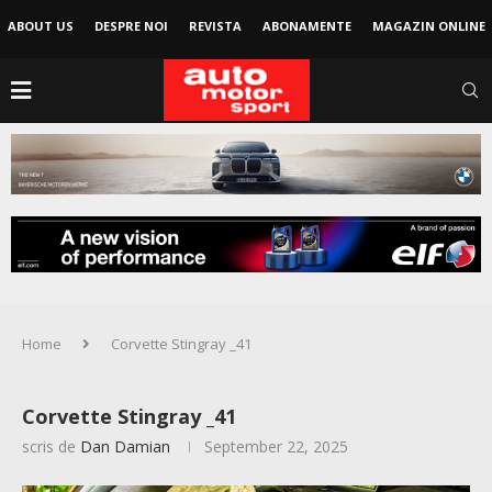
ABOUT US
DESPRE NOI
REVISTA
ABONAMENTE
MAGAZIN ONLINE
Home
Corvette Stingray _41
Corvette Stingray _41
scris de
Dan Damian
September 22, 2025