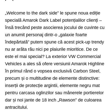
„Welcome to the dark side” le spune noua ediție
specială Amarok Dark Label potențialilor clienți –
însă trecând peste asocierea jocului de cuvinte cu
un anumit personaj dintr-o „galaxie foarte
îndepărtată” putem spune că acest pick-up trendy
nu ar arăta rău nici pe plaiurile mioritice. De ce
este el mai special? La exterior VW Commercial
Vehicles a ales să ofere versiunii Amarok Highline
în primul rând o vopsea exclusivă Carbon Steel,
precum și o multitudine de elemente distinctive:
inserții de protecție argintii, elemente negru mat
pentru carcasa oglinzilor sau mânerele portierelor
dar și noi jante de 18 inch „Rawson” de culoarea
antracitului.