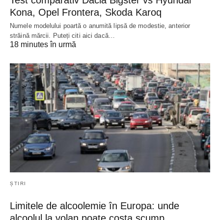
Test comparativ Dacia Bigster vs Hyundai
Kona, Opel Frontera, Skoda Karoq
Numele modelului poartă o anumită lipsă de modestie, anterior
străină mărcii. Puteți citi aici dacă…
18 minutes în urmă
ȘTIRI
Limitele de alcoolemie în Europa: unde
alcoolul la volan poate costa scump