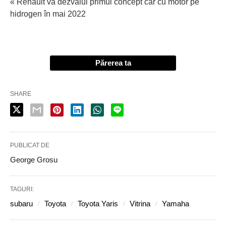
« Renault va dezvălui primul concept car cu motor pe
hidrogen în mai 2022
Părerea ta
SHARE
PUBLICAT DE
George Grosu
TAGURI:
subaru
Toyota
Toyota Yaris
Vitrina
Yamaha