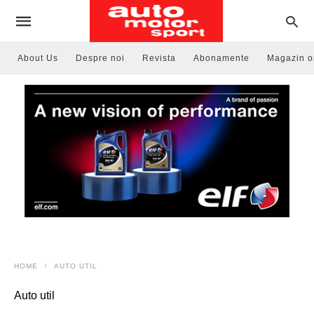
About Us
Despre noi
Revista
Abonamente
Magazin o
HOME
AUTO UTIL
Auto util