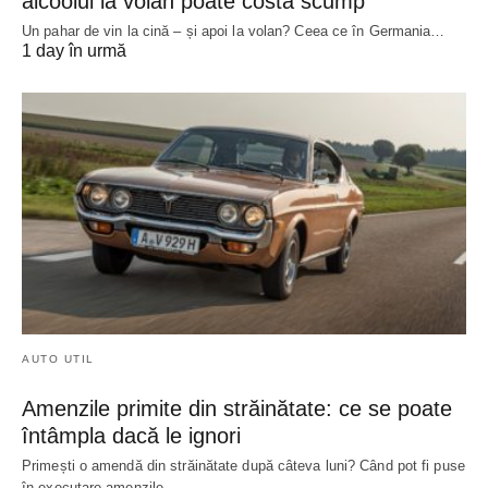
alcoolul la volan poate costa scump
Un pahar de vin la cină – și apoi la volan? Ceea ce în Germania…
1 day în urmă
AUTO UTIL
Amenzile primite din străinătate: ce se poate
întâmpla dacă le ignori
Primești o amendă din străinătate după câteva luni? Când pot fi puse
în executare amenzile,…