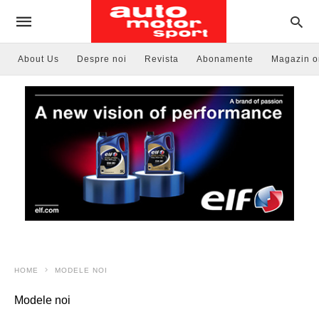
About Us
Despre noi
Revista
Abonamente
Magazin o
HOME
MODELE NOI
Modele noi