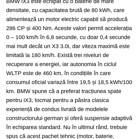
BMW iX3 este echipat cu o baterie de mare
densitate, cu capacitatea brută de 80 kWh, care
alimentează un motor electric capabil să producă
286 CP și 400 Nm. Aceste valori permit accelerația
0 – 100 km/h în 6,8 secunde, cu doar 0,4 secunde
mai mult decât un X3 3.0i, dar viteza maximă este
limitată la 180 km/h. Există trei niveluri de
recuperare a energiei, iar autonomia în ciclul
WLTP este de 460 km, în condițiile în care
consumul oficial variază între 19,5 și 18,5 kWh/100
km. BMW spune că a preferat tracțiunea spate
pentru iX3, tocmai pentru a păstra clasica
experiență de condus livrată de modelele
constructorului german și oferă suspensie adaptivă
în echiparea standard. Nu în ultimul rând, trebuie
spus că acest pachet tehnic (motor, baterie,