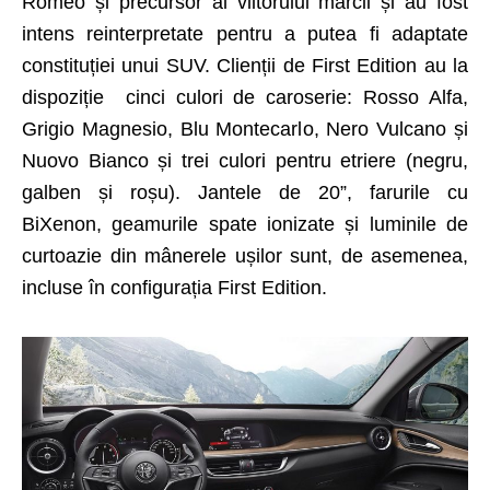
Romeo și precursor al viitorului mărcii și au fost
intens reinterpretate pentru a putea fi adaptate
constituției unui SUV. Clienții de First Edition au la
dispoziție cinci culori de caroserie: Rosso Alfa,
Grigio Magnesio, Blu Montecarlo, Nero Vulcano și
Nuovo Bianco și trei culori pentru etriere (negru,
galben și roșu). Jantele de 20”, farurile cu
BiXenon, geamurile spate ionizate și luminile de
curtoazie din mânerele ușilor sunt, de asemenea,
incluse în configurația First Edition.