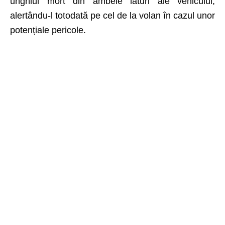
unghiul mort din ambele laturi ale vehicului,
alertându-l totodată pe cel de la volan în cazul unor
potențiale pericole.