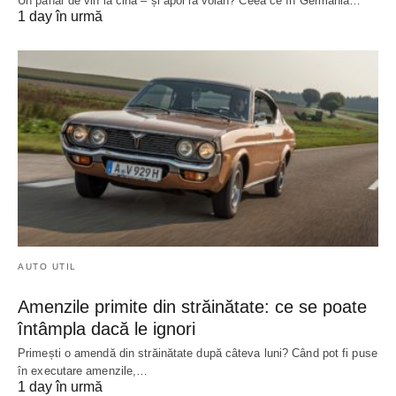
Un pahar de vin la cină – și apoi la volan? Ceea ce în Germania…
1 day în urmă
AUTO UTIL
Amenzile primite din străinătate: ce se poate
întâmpla dacă le ignori
Primești o amendă din străinătate după câteva luni? Când pot fi puse
în executare amenzile,…
1 day în urmă