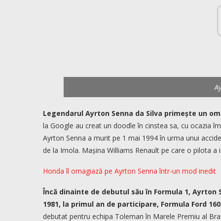
A
Legendarul Ayrton Senna da Silva primește un oma
la Google au creat un doodle în cinstea sa, cu ocazia împl
Ayrton Senna a murit pe 1 mai 1994 în urma unui acciden
de la Imola. Mașina Williams Renault pe care o pilota a ieș
Honda îl omagiază pe Ayrton Senna într-un mod inedit
Încă dinainte de debutul său în Formula 1, Ayrton 
1981, la primul an de participare, Formula Ford 160
debutat pentru echipa Toleman în Marele Premiu al Brazi