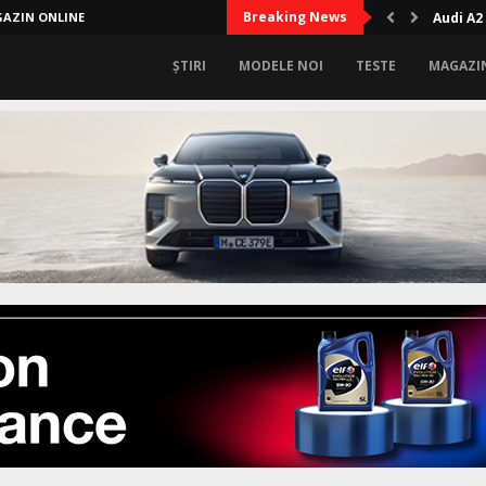
Breaking News
AZIN ONLINE
Audi A2
ȘTIRI
MODELE NOI
TESTE
MAGAZI