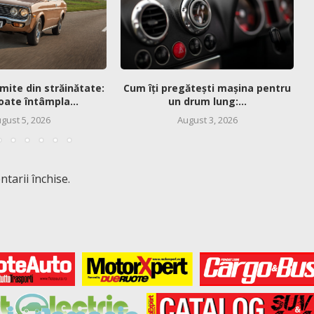
mite din străinătate:
Cum îți pregătești mașina pentru
oate întâmpla...
un drum lung:...
gust 5, 2026
August 3, 2026
tarii închise.