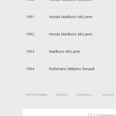
1991
Honda Marlboro McLaren
1992
Honda Marlboro McLaren
1993
Marlboro McLaren
1994
Rothmans Williams Renault
AYRTON SENNA
DOODLE
FORMULA 1
GOOGLE
1 comentariu