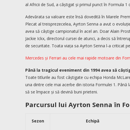
al Africii de Sud, a câștigat și primul punct în Formula 1
Adevărata sa valoare este însă dovedită în Marele Premi
Plecat al treisprezecelea, Ayrton Senna a avut o evoluție 
avea să câștige campionatul în acel an. Doar Alain Prost
Jackie Ickx, directorul cursei de atunci, a decis să între
de securitate. Toata viața sa Ayrton Senna l-a criticat pe
Mercedes și Ferrari au cele mai rapide motoare din For
Până la tragicul eveniment din 1994 avea să câștige
Toate titlurile au fost câștigate cu echipa Honda McLaren
una dintre cele mai acerbe din istoria Formulei 1. Până 
să se împace și să devină buni prieteni.
Parcursul lui Ayrton Senna în F
Sezon
Echipă