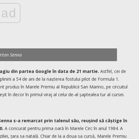
ad
yrton Senna
giu din partea Google în data de 21 martie.
Astfel, cei de
inirii a 54 de ani de la nașterea fostului pilot de Formula 1.
t produs în Marele Premiu al Republicii San Marino, pe circuitul
it în decor în primul viraj al celui de-al șaptealea tur al cursei.
Senna s-a remarcat prin talenul său, reușind să câștige în
0.
A concurat pentru prima oară în Marele Circ în anul 1984. A
liei, țara sa natală. Chiar de la a doua sa cursă, Marele Premiu