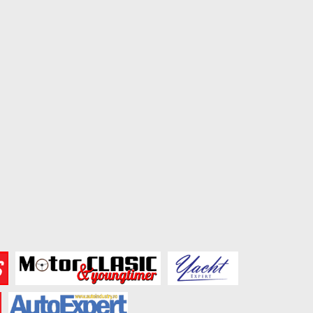
50 de ani de VW Golf GTI –...
Prețuri Skoda Epiq: vers
bază de la...
August 2, 2026
July 27, 2026