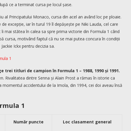
 după ce a terminat cursa pe locul șase.
u al Principatului Monaco, cursa din acel an având loc pe ploaie.
de excepție, iar în turul 19 îl depășește pe Niki Lauda, cel care
 îi mai stătea în calea sa spre prima victorie din Formula 1 când
rupă cursa, motivând faptul că nu se mai putea concura în condiții
 Jackie Ickx pentru decizia sa.
mula 1
 trei titluri de campion în Formula 1 – 1988, 1990 și 1991.
. Rivalitatea dintre Senna și Alain Prost a rămas în istorie ca
la momentul accidentului de la Imola, din 1994, cei doi aveau însă
ormula 1
Număr puncte
Loc clasament general