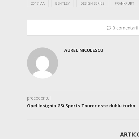
2017 IAA
BENTLEY
DESIGN SERIES
FRANKFURT
0 comentarii
AUREL NICULESCU
precedentul
Opel Insignia GSi Sports Tourer este dublu turbo
ARTIC