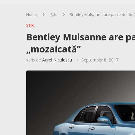
Home
Știri
Bentley Mulsanne are parte de fibr
ȘTIRI
Bentley Mulsanne are pa
„mozaicată”
scris de
Aurel Niculescu
September 8, 2017