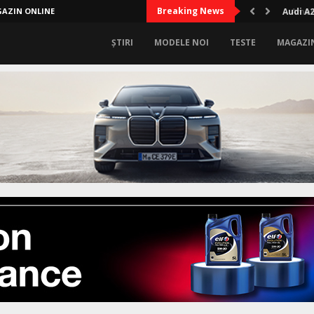
Breaking News
AZIN ONLINE
Audi A2
ȘTIRI
MODELE NOI
TESTE
MAGAZI