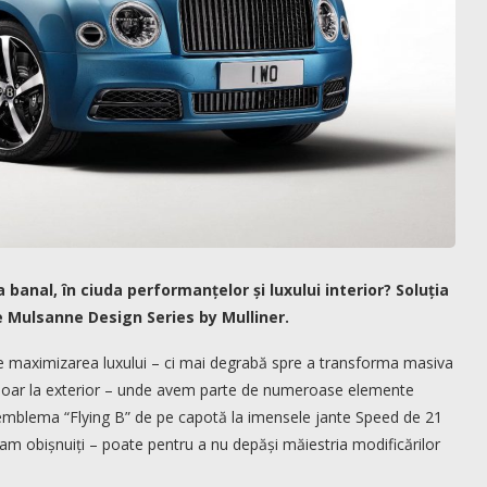
 banal, în ciuda performanțelor și luxului interior? Soluția
te Mulsanne Design Series by Mulliner.
pre maximizarea luxului – ci mai degrabă spre a transforma masiva
doar la exterior – unde avem parte de numeroase elemente
r emblema “Flying B” de pe capotă la imensele jante Speed de 21
ram obișnuiți – poate pentru a nu depăși măiestria modificărilor