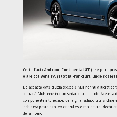
Ce te faci când noul Continental GT ți se pare prea
o are tot Bentley, și tot la Frankfurt, unde soseș
De această dată divizia specială Mulliner nu a lucrat s
limuzină Mulsanne într-un sedan mai dinamic. Aceasta 
componente întunecate, de la grila radiatorului și chia
inch. Una peste alta, exteriorul este mai discret decât e
de la interior.