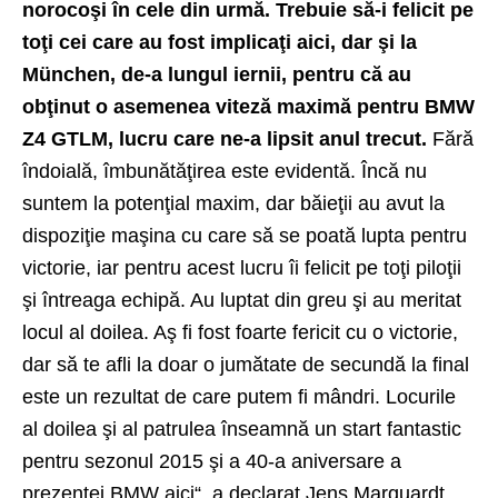
norocoşi în cele din urmă. Trebuie să-i felicit pe
toţi cei care au fost implicaţi aici, dar şi la
München, de-a lungul iernii, pentru că au
obţinut o asemenea viteză maximă pentru BMW
Z4 GTLM, lucru care ne-a lipsit anul trecut.
Fără
îndoială, îmbunătăţirea este evidentă. Încă nu
suntem la potenţial maxim, dar băieţii au avut la
dispoziţie maşina cu care să se poată lupta pentru
victorie, iar pentru acest lucru îi felicit pe toţi piloţii
şi întreaga echipă. Au luptat din greu şi au meritat
locul al doilea. Aş fi fost foarte fericit cu o victorie,
dar să te afli la doar o jumătate de secundă la final
este un rezultat de care putem fi mândri. Locurile
al doilea şi al patrulea înseamnă un start fantastic
pentru sezonul 2015 şi a 40-a aniversare a
prezenţei BMW aici“, a declarat Jens Marquardt,