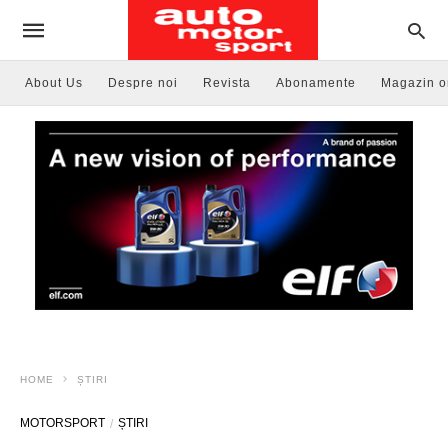
About Us
Despre noi
Revista
Abonamente
Magazin o
HOME
ȘTIRI
MOTORSPORT
ȘTIRI