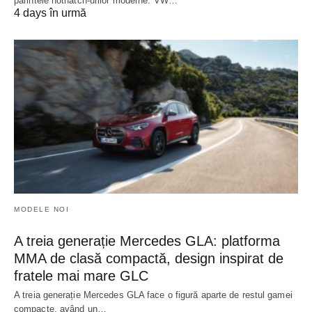
părintele hothatch-urilor moderne: VW…
4 days în urmă
MODELE NOI
A treia generație Mercedes GLA: platforma
MMA de clasă compactă, design inspirat de
fratele mai mare GLC
A treia generație Mercedes GLA face o figură aparte de restul gamei
compacte, având un…