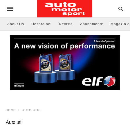
About Us
Despre noi
Revista
Abonamente
Magazin o
HOME
AUTO UTIL
Auto util