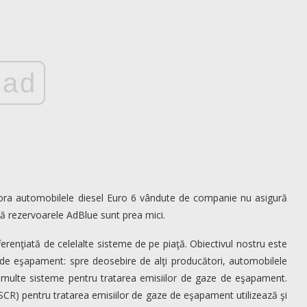
ad
ora automobilele diesel Euro 6 vândute de companie nu asigură
ă rezervoarele AdBlue sunt prea mici.
renţiată de celelalte sisteme de pe piaţă. Obiectivul nostru este
de eşapament: spre deosebire de alţi producători, automobilele
multe sisteme pentru tratarea emisiilor de gaze de eşapament.
SCR) pentru tratarea emisiilor de gaze de eşapament utilizează şi