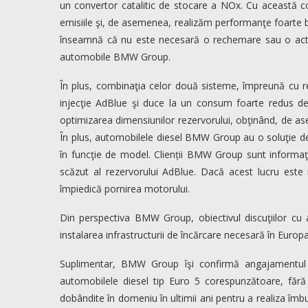
un convertor catalitic de stocare a NOx. Cu această com
emisiile şi, de asemenea, realizăm performanţe foarte b
înseamnă că nu este necesară o rechemare sau o actua
automobile BMW Group.
În plus, combinaţia celor două sisteme, împreună cu r
injecţie AdBlue şi duce la un consum foarte redus de
optimizarea dimensiunilor rezervorului, obţinând, de ase
În plus, automobilele diesel BMW Group au o soluţie de
în funcţie de model. Clienții BMW Group sunt informaţi 
scăzut al rezervorului AdBlue. Dacă acest lucru este 
împiedică pornirea motorului.
Din perspectiva BMW Group, obiectivul discuţiilor cu 
instalarea infrastructurii de încărcare necesară în Europa
Suplimentar, BMW Group îşi confirmă angajamentul 
automobilele diesel tip Euro 5 corespunzătoare, fără c
dobândite în domeniu în ultimii ani pentru a realiza îmb