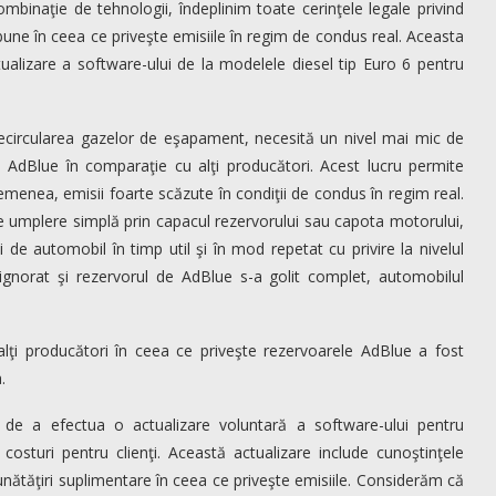
binaţie de tehnologii, îndeplinim toate cerinţele legale privind
une în ceea ce priveşte emisiile în regim de condus real. Aceasta
lizare a software-ului de la modelele diesel tip Euro 6 pentru
ecircularea gazelor de eşapament, necesită un nivel mai mic de
 AdBlue în comparaţie cu alţi producători. Acest lucru permite
menea, emisii foarte scăzute în condiţii de condus în regim real.
 umplere simplă prin capacul rezervorului sau capota motorului,
de automobil în timp util şi în mod repetat cu privire la nivelul
ignorat şi rezervorul de AdBlue s-a golit complet, automobilul
alţi producători în ceea ce priveşte rezervoarele AdBlue a fost
.
de a efectua o actualizare voluntară a software-ului pentru
osturi pentru clienţi. Această actualizare include cunoştinţele
unătăţiri suplimentare în ceea ce priveşte emisiile. Considerăm că