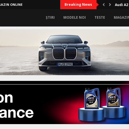
Breaking News
AZIN ONLINE
Audi A2
ȘTIRI
MODELE NOI
TESTE
MAGAZI