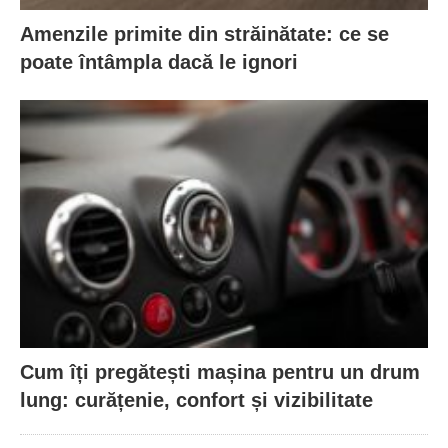
Amenzile primite din străinătate: ce se
poate întâmpla dacă le ignori
Cum îți pregătești mașina pentru un drum
lung: curățenie, confort și vizibilitate