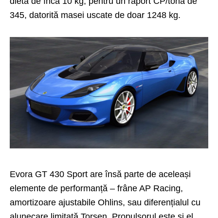
dietă de încă 10 kg, pentru un raport CP/tonă de
345, datorită masei uscate de doar 1248 kg.
Evora GT 430 Sport are însă parte de aceleași
elemente de performanță – frâne AP Racing,
amortizoare ajustabile Ohlins, sau diferențialul cu
alunecare limitată Torsen. Propulsorul este și el