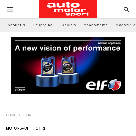
About Us
Despre noi
Revista
Abonamente
Magazin o
HOME
ȘTIRI
MOTORSPORT
ȘTIRI