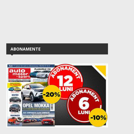
ABONAMENTE
50 de ani de VW Golf GTI –...
Prețuri Skoda Epiq: vers
bază de la...
August 2, 2026
July 27, 2026