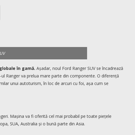
SUV
globale în gamă.
Așadar, noul Ford Ranger SUV se încadrează
up-ul Ranger va prelua mare parte din componente. O diferență
milar unui autoturism, în loc de arcuri cu foi, așa cum se
eri. Mașina va fi oferită cel mai probabil pe toate piețele
opa, SUA, Australia și o bună parte din Asia.