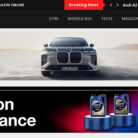
Breaking News
AZIN ONLINE
Audi A2
ȘTIRI
MODELE NOI
TESTE
MAGAZI