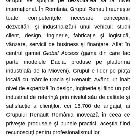
Grupul se sprijină pe dezvoltarea sa la nivel
internaţional. În România, Grupul Renault reuneşte
toate competenţele necesare conceperii,
dezvoltării şi industrializării unui vehicul; studii
client, design, inginerie, fabricaţie şi logistică,
vânzare, servicii de business şi finanţare. Aflat în
centrul gamei
Global Access
(gama din care fac
parte modelele Dacia, produse pe platforma
industrială de la Mioveni), Grupul e lider pe piaţa
locală cu mărcile Dacia şi Renault. Având un înalt
nivel de expertiză în design, inginerie şi fiind un pol
industrial de referinţă prin nivelul său de calitate şi
satisfacţie a clienţilor, cei 16.700 de angajaţi ai
Grupului Renault România inovează în ceea ce
priveşte produsele şi bunele practici, aceştia fiind
recunoscuţi pentru profesionalismul lor.