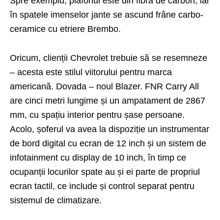
Spre exemplu, plafonul este din fibră de carbon, iar
în spatele imenselor jante se ascund frâne carbo-
ceramice cu etriere Brembo.
Oricum, clienții Chevrolet trebuie să se resemneze
– acesta este stilul viitorului pentru marca
americană. Dovada –
noul Blazer
. FNR Carry All
are cinci metri lungime și un ampatament de 2867
mm, cu spațiu interior pentru șase persoane.
Acolo, șoferul va avea la dispoziție un instrumentar
de bord digital cu ecran de 12 inch și un sistem de
infotainment cu display de 10 inch, în timp ce
ocupanții locurilor spate au și ei parte de propriul
ecran tactil, ce include și control separat pentru
sistemul de climatizare.