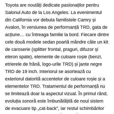
Toyota are noutăți dedicate pasionaților pentru
Salonul Auto de la Los Angeles. La evenimentul
din California vor debuta familistele
Camry
și
Avalon
, în versiunea de performanță TRD, gata de
acțiune… cu întreaga familie la bord. Fiecare dintre
cele două modele sedan poartă mândre câte un kit
de caroserie (splitter frontal, praguri, difuzor și
eleron spate), elemente de culoare roșie (benzi,
etrierele de frână, logo-urile TRD) și jante negre
TRD de 19 inch. Interiorul se asortează cu
exteriorul datorită accentelor de culoare roșie și a
elementelor TRD. Tratamentul de performanță nu
se limitează doar la aspectul vizual. În primul rând,
evoluția sonoră este îmbunătățită de noul sistem
de evacuare tip „cat-back”, iar restul schimbărilor