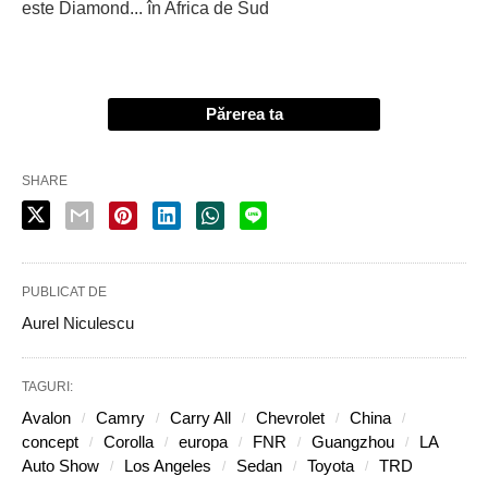
este Diamond... în Africa de Sud
Părerea ta
SHARE
PUBLICAT DE
Aurel Niculescu
TAGURI:
Avalon
Camry
Carry All
Chevrolet
China
concept
Corolla
europa
FNR
Guangzhou
LA
Auto Show
Los Angeles
Sedan
Toyota
TRD