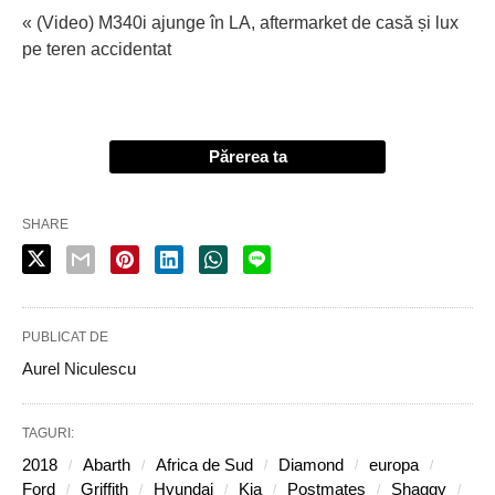
« (Video) M340i ajunge în LA, aftermarket de casă și lux
pe teren accidentat
Părerea ta
SHARE
PUBLICAT DE
Aurel Niculescu
TAGURI:
2018
Abarth
Africa de Sud
Diamond
europa
Ford
Griffith
Hyundai
Kia
Postmates
Shaggy