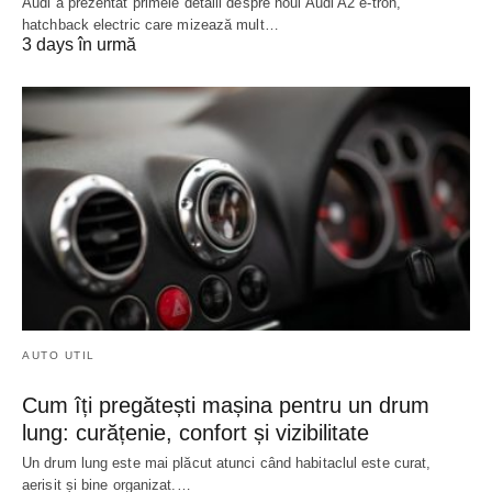
Audi a prezentat primele detalii despre noul Audi A2 e-tron,
hatchback electric care mizează mult…
3 days în urmă
AUTO UTIL
Cum îți pregătești mașina pentru un drum
lung: curățenie, confort și vizibilitate
Un drum lung este mai plăcut atunci când habitaclul este curat,
aerisit și bine organizat.…