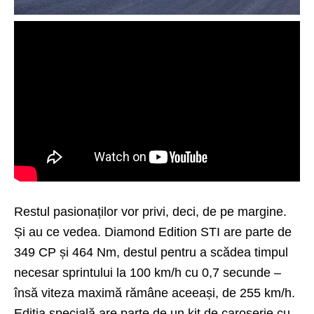
Restul pasionaților vor privi, deci, de pe margine.
Și au ce vedea. Diamond Edition STI are parte de
349 CP și 464 Nm, destul pentru a scădea timpul
necesar sprintului la 100 km/h cu 0,7 secunde –
însă viteza maximă rămâne aceeași, de 255 km/h.
Ediția specială are parte de un kit de caroserie cu