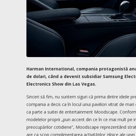
Harman International, compania protagonistă anul 
de dolari, când a devenit subsidiar Samsung Electr
Electronics Show din Las Vegas.
Sinceri să fim, nu suntem siguri că prima dintre ideile p
compania a decis ca în locul unui pavilion vitrat de ma
ca parte a suitei de entertainment Moodscape. Conform
modelelor proprii „pun accent din ce în ce mai mult pe in
preocupărilor cotidiene”, Moodscape reprezentând strate
are ca scop complimentarea activităților zilnice ale un