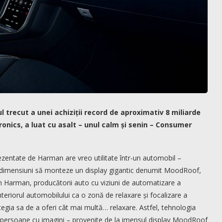
trecut a unei achiziții record de aproximativ 8 miliarde
onics, a luat cu asalt – unul calm și senin – Consumer
rezentate de Harman are vreo utilitate într-un automobil –
ri dimensiuni să monteze un display gigantic denumit MoodRoof,
 Harman, producătorii auto cu viziuni de automatizare a
teriorul automobilului ca o zonă de relaxare și focalizare a
gia sa de a oferi cât mai multă… relaxare. Astfel, tehnologia
ei persoane cu imagini – provenite de la imensul display MoodRoof