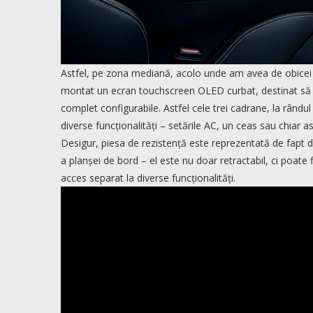
Astfel, pe zona mediană, acolo unde am avea de obicei 
montat un ecran touchscreen OLED curbat, destinat să prei
complet configurabile. Astfel cele trei cadrane, la rându
diverse funcționalități – setările AC, un ceas sau chiar
Desigur, piesa de rezistență este reprezentată de fapt
a planșei de bord – el este nu doar retractabil, ci poate f
acces separat la diverse funcționalități.