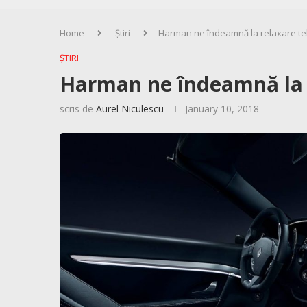
Home
Știri
Harman ne îndeamnă la relaxare te
ȘTIRI
Harman ne îndeamnă la r
scris de
Aurel Niculescu
January 10, 2018