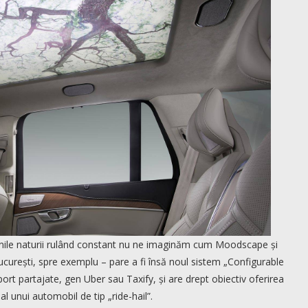
ginile naturii rulând constant nu ne imaginăm cum Moodscape și
ucurești, spre exemplu – pare a fi însă noul sistem „Configurable
port partajate, gen Uber sau Taxify, și are drept obiectiv oferirea
 unui automobil de tip „ride-hail”.