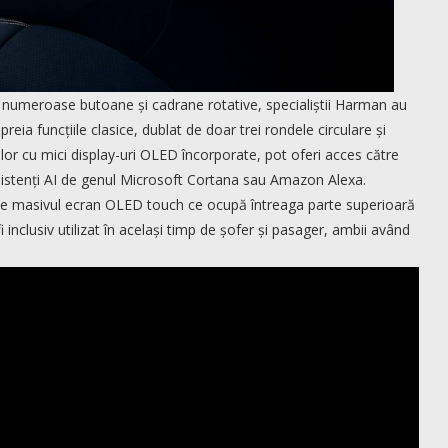
numeroase butoane și cadrane rotative, specialiștii Harman au
a funcțiile clasice, dublat de doar trei rondele circulare și
l lor cu mici display-uri OLED încorporate, pot oferi acces către
 asistenți AI de genul Microsoft Cortana sau Amazon Alexa.
 de masivul ecran OLED touch ce ocupă întreaga parte superioară
i inclusiv utilizat în același timp de șofer și pasager, ambii având