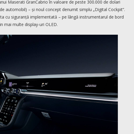
unui Maserati GranCabrio în valoare de peste 300.000 de dolari
p de automobil) – și noul concept denumit simplu „Digital Cockpit”.
ta cu siguranță implementată – pe lângă instrumentarul de bord
in mai multe display-uri OLED.