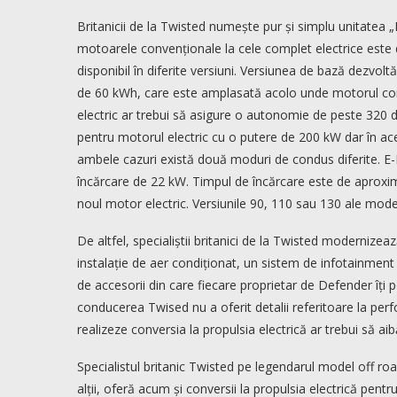
Britanicii de la Twisted numește pur și simplu unitatea „
motoarele convenționale la cele complet electrice este
disponibil în diferite versiuni. Versiunea de bază dezv
de 60 kWh, care este amplasată acolo unde motorul conv
electric ar trebui să asigure o autonomie de peste 320 
pentru motorul electric cu o putere de 200 kW dar în ac
ambele cazuri există două moduri de condus diferite. E
încărcare de 22 kW. Timpul de încărcare este de aproxima
noul motor electric. Versiunile 90, 110 sau 130 ale model
De altfel, specialiștii britanici de la Twisted modernizea
instalație de aer condiționat, un sistem de infotainment
de accesorii din care fiecare proprietar de Defender îți 
conducerea Twised nu a oferit detalii referitoare la perfo
realizeze conversia la propulsia electrică ar trebui să aibă
Specialistul britanic Twisted pe legendarul model off r
alții, oferă acum și conversii la propulsia electrică pent