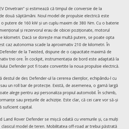
EV Drivetrain” și estimează că timpul de conversie de la
 de două săptămâni. Noul model de propulsie electrică este
oltă o putere de 160 kW și un cuplu maxim de 380 Nm. Cu o baterie
ențional și rezervorul erau de obicei poziționate, motorul
de kilometri. Dacă se dorește mai multă putere, se poate opta
est caz autonomia scade la aproximativ 210 de kilometri. În
-Defender de la Twisted, dispune de o capacitate maximă de
tiv trei ore. În cockpit, instrumentația de bord este adaptată la
ului Defender pot fi toate convertite la noua propulsie electrică.
ză destul de des Defender-ul la cererea clienților, echipându-l cu
 sau un roll bar de protecție. Există, de asemenea, o gamă largă
poate alege pentru ași personaliza propiul automobil. În schimb,
rmanțe sau prețurile de achiziție. Este clar, că cei care vor să-și
 suficient capital.
oad Land Rover Defender se mișcă odată cu vremurile și, ca mulți
ru clasicul model de teren. Mobilitatea off-road ar trebui păstrată