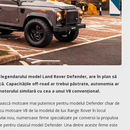
l legendarului model Land Rover Defender, are în plan să
ă. Capacitățile off-road ar trebui păstrate, autonomia ar
motorului similară cu cea a unui V8 convențional.
struiască motoare mai puternice pentru modelul Defender chiar de
ni cu motoare V8 de la modelul de lux Range Rover în locul
. Mai nou, numeroase firme specializate pe conversii la propulsia
ne pentru clasicul model Defender. Una dintre aceste firme este