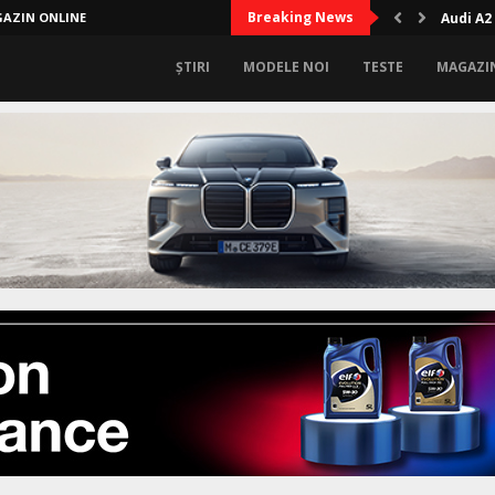
Breaking News
AZIN ONLINE
Audi A2
ȘTIRI
MODELE NOI
TESTE
MAGAZI