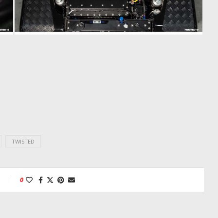
TWISTED
0