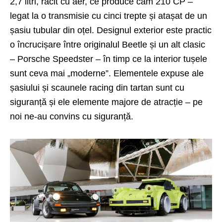
2,7 litri, răcit cu aer, ce produce cam 210 CP –
legat la o transmisie cu cinci trepte și atașat de un
șasiu tubular din oțel. Designul exterior este practic
o încrucișare între originalul Beetle și un alt clasic
– Porsche Speedster – în timp ce la interior tușele
sunt ceva mai „moderne”. Elementele expuse ale
șasiului și scaunele racing din tartan sunt cu
siguranță și ele elemente majore de atracție – pe
noi ne-au convins cu siguranță.