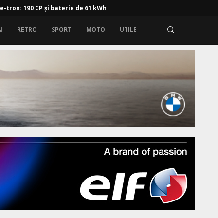
 pregătești mașina pentru un drum lung: curățenie, confort...
N
RETRO
SPORT
MOTO
UTILE