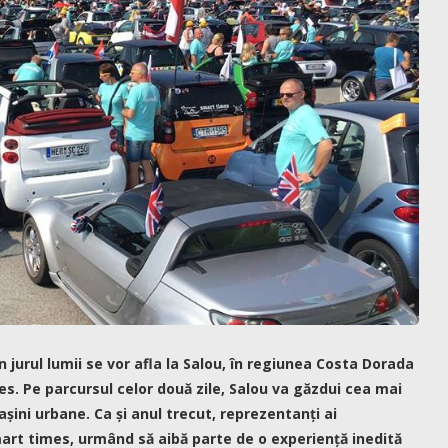
n jurul lumii se vor afla la Salou, în regiunea Costa Dorada
es.
Pe parcursul celor două zile, Salou va găzdui cea mai
șini urbane. Ca și anul trecut, reprezentanți ai
art times, urmând să aibă parte de o experiență inedită