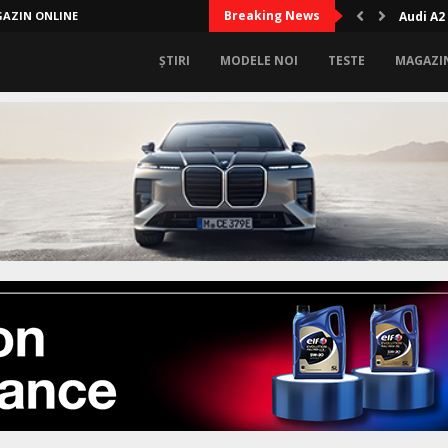
Breaking News
AZIN ONLINE
Cum îți
ȘTIRI
MODELE NOI
TESTE
MAGAZI