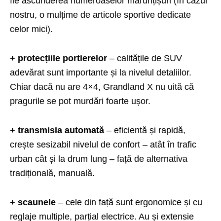
fie ascunderea numeroaselor mărunțișuri (în cazul
nostru, o mulțime de articole sportive dedicate
celor mici).
+ protecțiile portierelor
– calitățile de SUV
adevărat sunt importante și la nivelul detaliilor.
Chiar dacă nu are 4×4, Grandland X nu uită că
pragurile se pot murdări foarte ușor.
+ transmisia automată
– eficientă și rapidă,
crește sesizabil nivelul de confort – atât în trafic
urban cât și la drum lung – față de alternativa
tradițională, manuală.
+ scaunele
– cele din față sunt ergonomice și cu
reglaje multiple, parțial electrice. Au și extensie