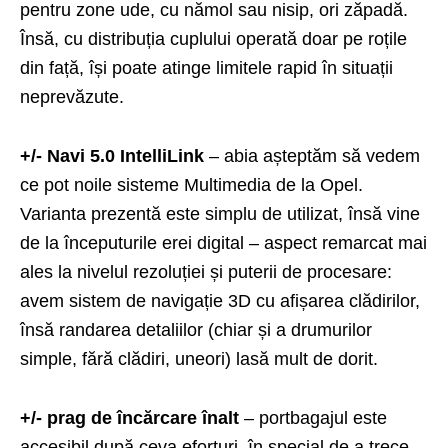
pentru zone ude, cu nămol sau nisip, ori zăpadă.
Însă, cu distribuția cuplului operată doar pe roțile
din față, își poate atinge limitele rapid în situații
neprevăzute.
+/- Navi 5.0 IntelliLink
– abia așteptăm să vedem
ce pot noile sisteme Multimedia de la Opel.
Varianta prezentă este simplu de utilizat, însă vine
de la începuturile erei digital – aspect remarcat mai
ales la nivelul rezoluției și puterii de procesare:
avem sistem de navigație 3D cu afișarea clădirilor,
însă randarea detaliilor (chiar și a drumurilor
simple, fără clădiri, uneori) lasă mult de dorit.
+/- prag de încărcare înalt
– portbagajul este
accesibil după ceva eforturi, în special de a trece