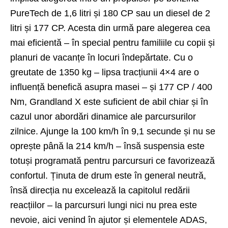
PureTech de 1,6 litri și 180 CP sau un diesel de 2
litri și 177 CP. Acesta din urmă pare alegerea cea
mai eficientă – în special pentru familiile cu copii și
planuri de vacanțe în locuri îndepărtate. Cu o
greutate de 1350 kg – lipsa tracțiunii 4×4 are o
influență benefică asupra masei – și 177 CP / 400
Nm, Grandland X este suficient de abil chiar și în
cazul unor abordări dinamice ale parcursurilor
zilnice. Ajunge la 100 km/h în 9,1 secunde și nu se
oprește până la 214 km/h – însă suspensia este
totuși programată pentru parcursuri ce favorizează
confortul. Ținuta de drum este în general neutră,
însă direcția nu excelează la capitolul redării
reacțiilor – la parcursuri lungi nici nu prea este
nevoie, aici venind în ajutor și elementele ADAS,