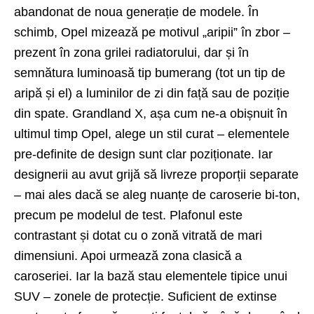
abandonat de noua generație de modele. În
schimb, Opel mizează pe motivul „aripii” în zbor –
prezent în zona grilei radiatorului, dar și în
semnătura luminoasă tip bumerang (tot un tip de
aripă și el) a luminilor de zi din față sau de poziție
din spate. Grandland X, așa cum ne-a obișnuit în
ultimul timp Opel, alege un stil curat – elementele
pre-definite de design sunt clar poziționate. Iar
designerii au avut grijă să livreze proporții separate
– mai ales dacă se aleg nuanțe de caroserie bi-ton,
precum pe modelul de test. Plafonul este
contrastant și dotat cu o zonă vitrată de mari
dimensiuni. Apoi urmează zona clasică a
caroseriei. Iar la bază stau elementele tipice unui
SUV – zonele de protecție. Suficient de extinse