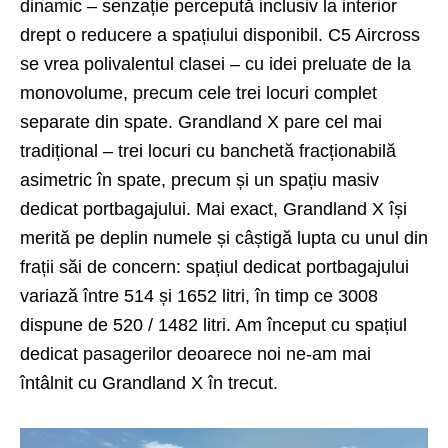
dinamic – senzație percepută inclusiv la interior
drept o reducere a spațiului disponibil. C5 Aircross
se vrea polivalentul clasei – cu idei preluate de la
monovolume, precum cele trei locuri complet
separate din spate. Grandland X pare cel mai
tradițional – trei locuri cu banchetă fracționabilă
asimetric în spate, precum și un spațiu masiv
dedicat portbagajului. Mai exact, Grandland X își
merită pe deplin numele și câștigă lupta cu unul din
frații săi de concern: spațiul dedicat portbagajului
variază între 514 și 1652 litri, în timp ce 3008
dispune de 520 / 1482 litri. Am început cu spațiul
dedicat pasagerilor deoarece noi ne-am mai
întâlnit cu
Grandland X în trecut
.