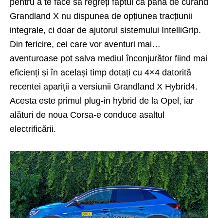
pentru a te face să regreți faptul că până de curând
Grandland X nu dispunea de opțiunea tracțiunii
integrale, ci doar de ajutorul sistemului IntelliGrip.
Din fericire, cei care vor aventuri mai…
aventuroase pot salva mediul înconjurător fiind mai
eficienți și în același timp dotați cu 4×4 datorită
recentei apariții a versiunii Grandland X Hybrid4.
Acesta este primul plug-in hybrid de la Opel, iar
alături de noua Corsa-e conduce asaltul
electrificării.