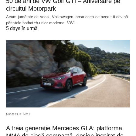
50 de ani de VW Golf GTI – Aniversare pe
circuitul Motorpark
Acum jumătate de secol, Volkswagen lansa ceea ce avea să devină
părintele hothatch-urilor moderne: VW…
5 days în urmă
MODELE NOI
A treia generație Mercedes GLA: platforma
MMA de clasă compactă, design inspirat de