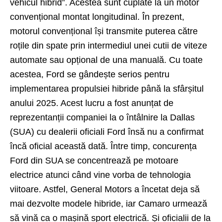
vehicul hibrid”. Acestea sunt cuplate la un motor
convențional montat longitudinal. În prezent,
motorul convențional își transmite puterea către
roțile din spate prin intermediul unei cutii de viteze
automate sau opțional de una manuală. Cu toate
acestea, Ford se gândește serios pentru
implementarea propulsiei hibride până la sfârșitul
anului 2025. Acest lucru a fost anunțat de
reprezentanții companiei la o întâlnire la Dallas
(SUA) cu dealerii oficiali Ford însă nu a confirmat
încă oficial această dată. Între timp, concurența
Ford din SUA se concentrează pe motoare
electrice atunci când vine vorba de tehnologia
viitoare. Astfel, General Motors a încetat deja să
mai dezvolte modele hibride, iar Camaro urmează
să vină ca o mașină sport electrică. Și oficialii de la