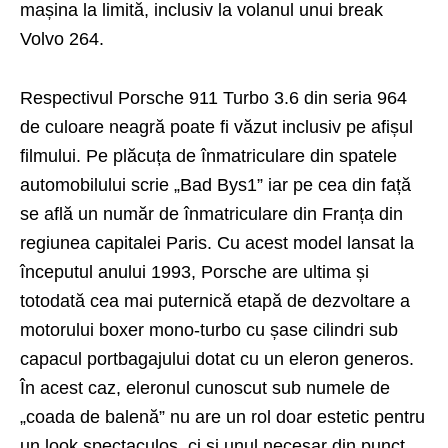
mașina la limită, inclusiv la volanul unui break
Volvo 264.
Respectivul Porsche 911 Turbo 3.6 din seria 964
de culoare neagră poate fi văzut inclusiv pe afișul
filmului. Pe plăcuța de înmatriculare din spatele
automobilului scrie „Bad Bys1” iar pe cea din față
se află un număr de înmatriculare din Franța din
regiunea capitalei Paris. Cu acest model lansat la
începutul anului 1993, Porsche are ultima și
totodată cea mai puternică etapă de dezvoltare a
motorului boxer mono-turbo cu șase cilindri sub
capacul portbagajului dotat cu un eleron generos.
În acest caz, eleronul cunoscut sub numele de
„coada de balenă” nu are un rol doar estetic pentru
un look spectaculos, ci și unul necesar din punct