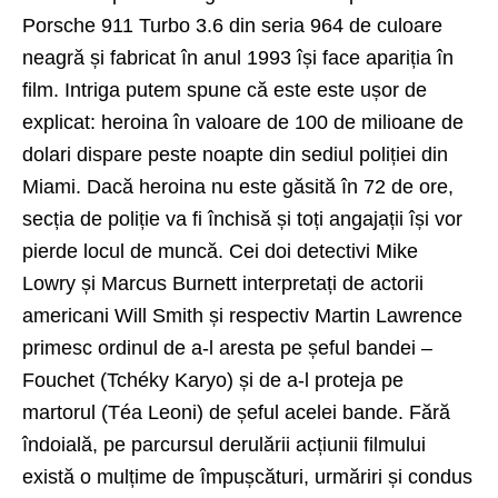
Porsche 911 Turbo 3.6 din seria 964 de culoare
neagră și fabricat în anul 1993 își face apariția în
film. Intriga putem spune că este este ușor de
explicat: heroina în valoare de 100 de milioane de
dolari dispare peste noapte din sediul poliției din
Miami. Dacă heroina nu este găsită în 72 de ore,
secția de poliție va fi închisă și toți angajații își vor
pierde locul de muncă. Cei doi detectivi Mike
Lowry și Marcus Burnett interpretați de actorii
americani Will Smith și respectiv Martin Lawrence
primesc ordinul de a-l aresta pe șeful bandei –
Fouchet (Tchéky Karyo) și de a-l proteja pe
martorul (Téa Leoni) de șeful acelei bande. Fără
îndoială, pe parcursul derulării acțiunii filmului
există o mulțime de împușcături, urmăriri și condus