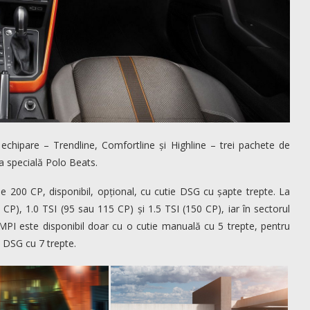
e echipare – Trendline, Comfortline și Highline – trei pachete de
ea specială Polo Beats.
de 200 CP, disponibil, opțional, cu cutie DSG cu șapte trepte. La
P), 1.0 TSI (95 sau 115 CP) și 1.5 TSI (150 CP), iar în sectorul
 MPI este disponibil doar cu o cutie manuală cu 5 trepte, pentru
u DSG cu 7 trepte.