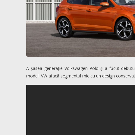
A șasea generație Volkswagen Polo și-a făcut debutul în 
model, VW atacă segmentul mic cu un design conservato