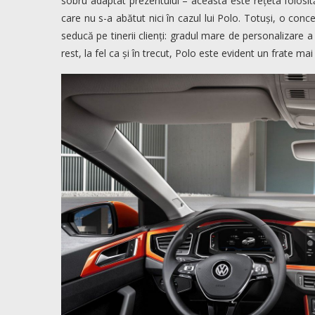
sobru adaptat prezentului – aceasta este rețeta folosi
care nu s-a abătut nici în cazul lui Polo. Totuși, o conce
seducă pe tinerii clienți: gradul mare de personalizare a 
rest, la fel ca și în trecut, Polo este evident un frate mai 