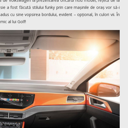
tă de Volkswagen la prezentarea oricărui nou model, rețetă de la
sie a fost făcută stilului funky prin care mașinile de oraș vor să-i
adus cu sine vopsirea bordului, evident – opțional, în culori vii. În
mic al lui Golf!