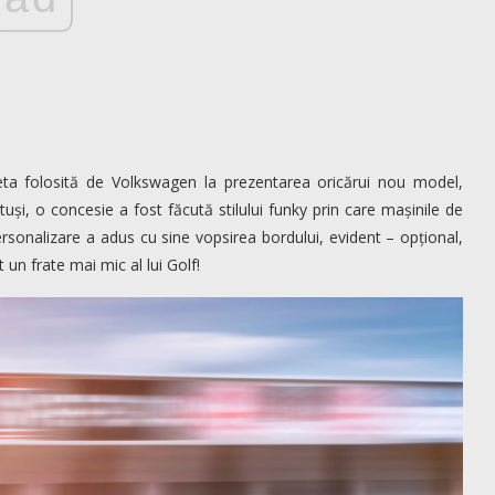
eta folosită de Volkswagen la prezentarea oricărui nou model,
otuși, o concesie a fost făcută stilului funky prin care mașinile de
personalizare a adus cu sine vopsirea bordului, evident – opțional,
nt un frate mai mic al lui Golf!