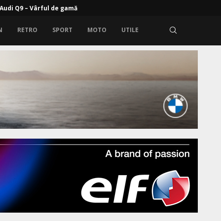
rem: Zeekr 9X cu propulsie electrică și range extender
N
RETRO
SPORT
MOTO
UTILE