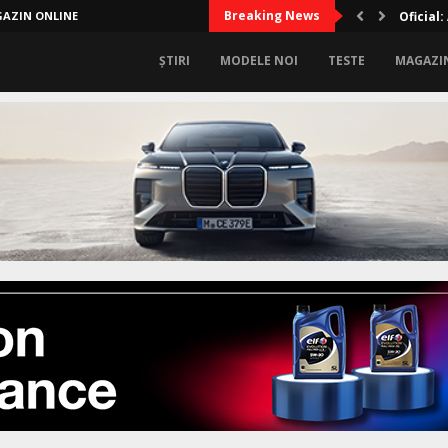
Breaking News
AZIN ONLINE
Lux sup
ȘTIRI
MODELE NOI
TESTE
MAGAZI