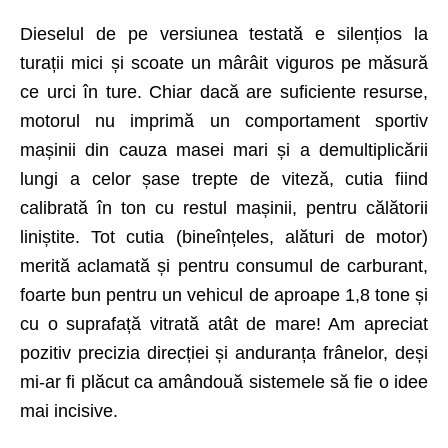
Dieselul de pe versiunea testată e silențios la
turații mici și scoate un mârâit viguros pe măsură
ce urci în ture. Chiar dacă are suficiente resurse,
motorul nu imprimă un comportament sportiv
mașinii din cauza masei mari și a demultiplicării
lungi a celor șase trepte de viteză, cutia fiind
calibrată în ton cu restul ma­șinii, pentru călătorii
liniștite. Tot cutia (bine­în­țe­les, alături de motor)
merită aclamată și pentru consumul de carburant,
foarte bun pentru un vehicul de aproape 1,8 tone și
cu o su­prafață vitrată atât de mare! Am apreciat
pozitiv precizia direcției și anduranța frânelor, deși
mi-ar fi plăcut ca amândouă sistemele să fie o idee
mai incisive.