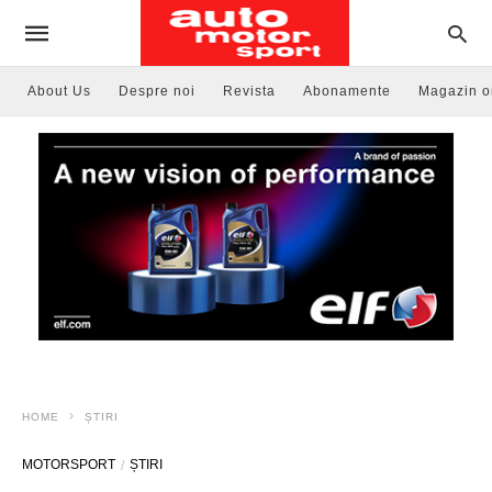
About Us
Despre noi
Revista
Abonamente
Magazin o
HOME
ȘTIRI
MOTORSPORT
ȘTIRI