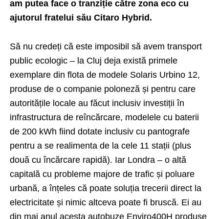
am putea face o tranziție către zona eco cu
ajutorul fratelui său Citaro Hybrid.
Să nu credeți că este imposibil să avem transport
public ecologic – la Cluj deja există primele
exemplare din flota de modele Solaris Urbino 12,
produse de o companie poloneză și pentru care
autoritățile locale au făcut inclusiv investiții în
infrastructura de reîncărcare, modelele cu baterii
de 200 kWh fiind dotate inclusiv cu pantografe
pentru a se realimenta de la cele 11 stații (plus
două cu încărcare rapidă). Iar Londra – o altă
capitală cu probleme majore de trafic și poluare
urbană, a înțeles că poate soluția trecerii direct la
electricitate și nimic altceva poate fi bruscă. Ei au
din mai anul acesta autobuze Enviro400H produse