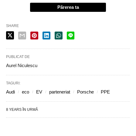
Părerea ta
SHARE
PUBLICAT DE
Aurel Niculescu
TAGURI:
Audi
eco
EV
parteneriat
Porsche
PPE
8 YEARS ÎN URMĂ