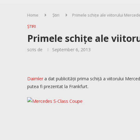
Home
Știri
Primele schițe ale viitorului Merce
ȘTIRI
Primele schițe ale viito
scris de
September 6, 2013
Daimler
a dat publicității prima schiță a viitorului Mer
putea fi prezentat la Frankfurt.