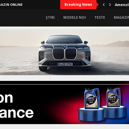
Breaking News
AZIN ONLINE
Amenzil
ȘTIRI
MODELE NOI
TESTE
MAGAZI