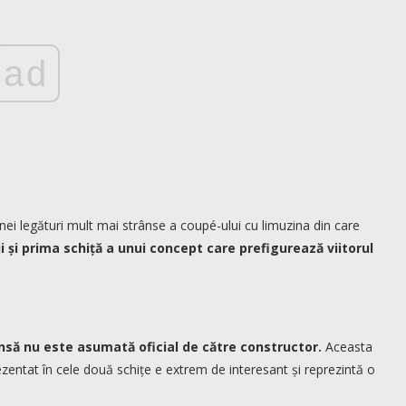
ad
unei legături mult mai strânse a coupé-ului cu limuzina din care
 și prima schiță a unui concept care prefigurează viitorul
 însă nu este asumată oficial de către constructor.
Aceasta
rezentat în cele două schițe e extrem de interesant și reprezintă o