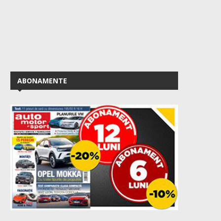
ABONAMENTE
50 de ani de VW Golf GTI –...
Prețuri Skoda Epiq: vers
bază de la...