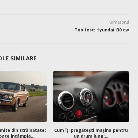
următorul
Top test: Hyundai i30 cw
OLE SIMILARE
mite din străinătate:
Cum îți pregătești mașina pentru
oate întâmpla...
un drum lung:...