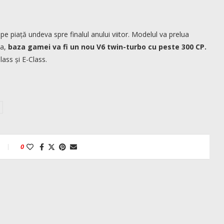
 piață undeva spre finalul anului viitor. Modelul va prelua
ea,
baza gamei va fi un nou V6 twin-turbo cu peste 300 CP.
ass și E-Class.
0