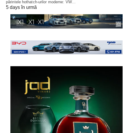
părintele hothatch-urilor moderne: VW…
5 days în urmă