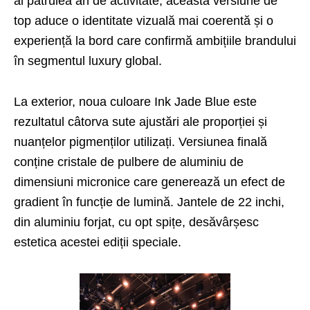
al patrulea an de activitate, această versiune de
top aduce o identitate vizuală mai coerentă și o
experiență la bord care confirmă ambițiile brandului
în segmentul luxury global.
La exterior, noua culoare Ink Jade Blue este
rezultatul câtorva sute ajustări ale proporției și
nuanțelor pigmenților utilizați. Versiunea finală
conține cristale de pulbere de aluminiu de
dimensiuni micronice care generează un efect de
gradient în funcție de lumină. Jantele de 22 inchi,
din aluminiu forjat, cu opt spițe, desăvârșesc
estetica acestei ediții speciale.