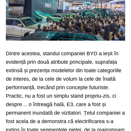
Dintre acestea, standul companiei BYD a ieșit în
evidență prin două atribute principale, suprafața
extinsă și prezența modelelor din toate categoriile
de interes, de la cele de volum la cele de înaltă
performanță, trecând prin concepte futuriste.
Practic, nu a fost un simplu stand propriu-zis, ci
despre… o întreagă hală, E3, care a fost și
permanent inundată de vizitatori. Țelul companiei a
fost acela de a demonstra că electrificarea s-a
extins în toate segmentele pieței, de la
mainstream