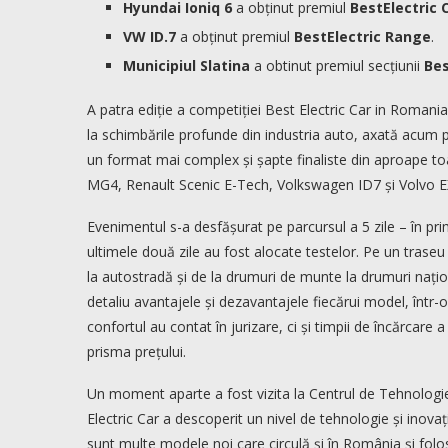
Hyundai Ioniq 6
a obținut premiul
BestElectric
VW ID.7
a obținut premiul
BestElectric Range
.
Municipiul Slatina
a obtinut premiul secțiunii
Bes
A patra ediție a competiției Best Electric Car in Romani
la schimbările profunde din industria auto, axată acum p
un format mai complex și șapte finaliste din aproape to
MG4, Renault Scenic E-Tech, Volkswagen ID7 și Volvo E
Evenimentul s-a desfășurat pe parcursul a 5 zile – în prime
ultimele două zile au fost alocate testelor. Pe un tras
la autostradă și de la drumuri de munte la drumuri națio
detaliu avantajele și dezavantajele fiecărui model, într
confortul au contat în jurizare, ci și timpii de încărcare 
prisma prețului.
Un moment aparte a fost vizita la Centrul de Tehnologie 
Electric Car a descoperit un nivel de tehnologie și inova
sunt multe modele noi care circulă și în România și fo