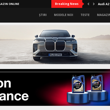
Breaking News
AZIN ONLINE
Audi A2
ȘTIRI
MODELE NOI
TESTE
MAGAZI