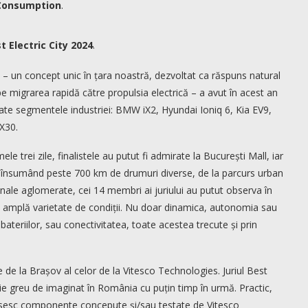
 Consumption
.
t Electric City 2024
.
a – un concept unic în țara noastră, dezvoltat ca răspuns natural
e migrarea rapidă către propulsia electrică – a avut în acest an
ate segmentele industriei: BMW iX2, Hyundai Ioniq 6, Kia EV9,
X30.
le trei zile, finalistele au putut fi admirate la București Mall, iar
eu însumând peste 700 km de drumuri diverse, de la parcurs urban
nale aglomerate, cei 14 membri ai juriului au putut observa în
-o amplă varietate de condiții. Nu doar dinamica, autonomia sau
a bateriilor, sau conectivitatea, toate acestea trecute și prin
de la Brașov al celor de la Vitesco Technologies. Juriul Best
ție greu de imaginat în România cu puțin timp în urmă. Practic,
losesc componente concepute și/sau testate de Vitesco