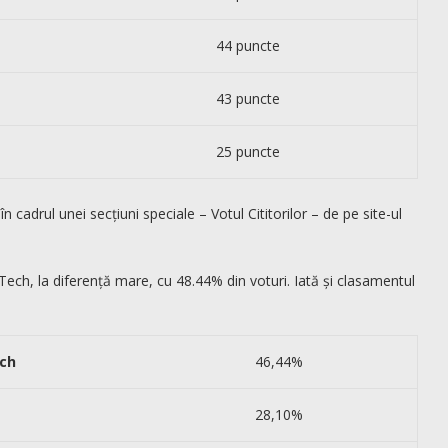
44 puncte
43 puncte
25 puncte
 cadrul unei secțiuni speciale – Votul Cititorilor – de pe site-ul
ech, la diferență mare, cu 48.44% din voturi. Iată și clasamentul
ech
46,44%
28,10%