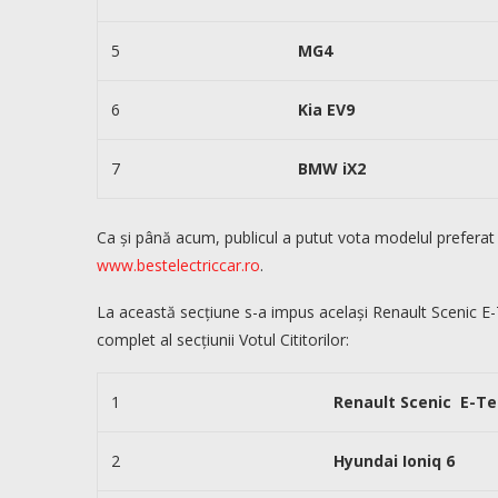
5
MG4
6
Kia EV9
7
BMW iX2
Ca și până acum, publicul a putut vota modelul preferat în
www.bestelectriccar.ro
.
La această secțiune s-a impus același Renault Scenic E-T
complet al secțiunii Votul Cititorilor:
1
Renault Scenic E-T
2
Hyundai Ioniq 6