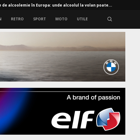
e primite din străinătate: ce se poate întâmpla dacă le...
N
RETRO
SPORT
MOTO
UTILE