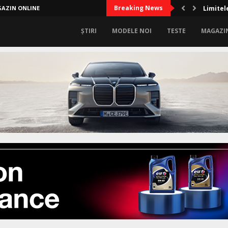
Breaking News
AZIN ONLINE
Amenzil
ȘTIRI
MODELE NOI
TESTE
MAGAZI