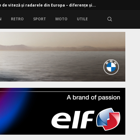
mparativ Dacia Bigster vs Hyundai Kona, Opel Frontera, Skoda...
N
RETRO
SPORT
MOTO
UTILE