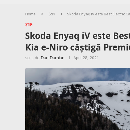
Home
Știri
Skoda Enyaq iV este Best Electric Ca
ȘTIRI
Skoda Enyaq iV este Best
Kia e-Niro câștigă Premi
scris de
Dan Damian
April 28, 2021