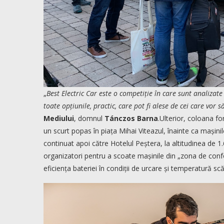
„
Best Electric Car este o competiție în care sunt analizat
toate opțiunile, practic, care pot fi alese de cei care vor 
Mediului
, domnul
Tánczos Barna
.Ulterior, coloana fo
un scurt popas în piața Mihai Viteazul, înainte ca mașinile 
continuat apoi către Hotelul Peștera, la altitudinea de 1
organizatori pentru a scoate mașinile din „zona de con
eficiența bateriei în condiții de urcare și temperatură sc