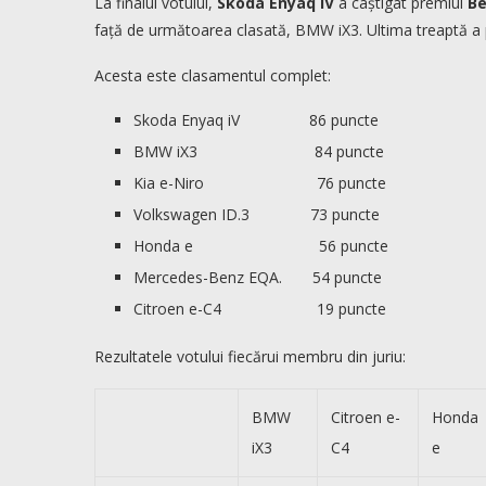
La finalul votului,
Skoda Enyaq iV
a câștigat premiul
Be
față de următoarea clasată, BMW iX3. Ultima treaptă a p
Acesta este clasamentul complet:
Skoda Enyaq iV 86 puncte
BMW iX3 84 puncte
Kia e-Niro 76 puncte
Volkswagen ID.3 73 puncte
Honda e 56 puncte
Mercedes-Benz EQA. 54 puncte
Citroen e-C4 19 puncte
Rezultatele votului fiecărui membru din juriu:
BMW
Citroen e-
Honda
iX3
C4
e