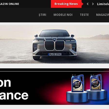
Breaking News
AZIN ONLINE
Test co
ȘTIRI
MODELE NOI
TESTE
MAGAZI