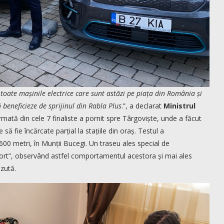
e toate mașinile electrice care sunt astăzi pe piața din România și
să beneficieze de sprijinul din Rabla Plus
.”, a declarat
Ministrul
rmată din cele 7 finaliste a pornit spre Târgoviște, unde a făcut
să fie încărcate parțial la stațiile din oraș. Testul a
.600 metri, în Munții Bucegi. Un traseu ales special de
fort”, observând astfel comportamentul acestora și mai ales
ăzută.