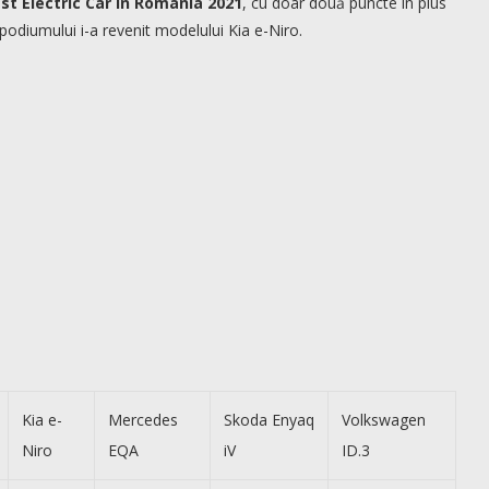
st Electric Car in Romania 2021
, cu doar două puncte în plus
odiumului i-a revenit modelului Kia e-Niro.
Kia e-
Mercedes
Skoda Enyaq
Volkswagen
Niro
EQA
iV
ID.3