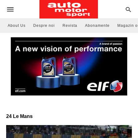
About Us
Despre noi
Revista
Abonamente
Magazin o
24 Le Mans