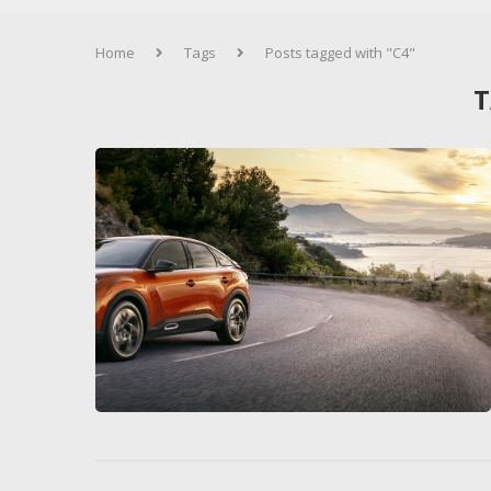
Home
Tags
Posts tagged with "C4"
T