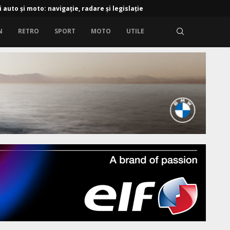
i auto și moto: navigație, radare și legislație
N
RETRO
SPORT
MOTO
UTILE