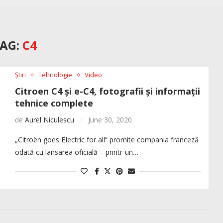
AG:
C4
Știri
Tehnologie
Video
Citroen C4 și e-C4, fotografii și informații
tehnice complete
de
Aurel Niculescu
June 30, 2020
„Citroën goes Ëlectric for all” promite compania franceză
odată cu lansarea oficială – printr-un…