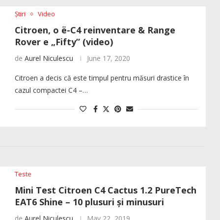
Știri
Video
Citroen, o ë-C4 reinventare & Range
Rover e „Fifty” (video)
de
Aurel Niculescu
June 17, 2020
Citroen a decis că este timpul pentru măsuri drastice în
cazul compactei C4 –…
Teste
Mini Test Citroen C4 Cactus 1.2 PureTech
EAT6 Shine – 10 plusuri și minusuri
de
Aurel Niculescu
May 22, 2019