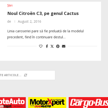
Știri
Noul Citroën C3, pe genul Cactus
de
August 2, 2016
Linia caroseriei pare să fie preluată de la modelul
precedent, fiind în continuare destul…
TE ARTICOLE...