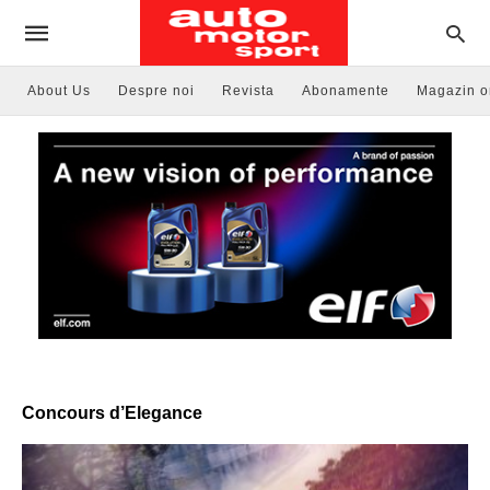
About Us
Despre noi
Revista
Abonamente
Magazin o
Concours d’Elegance