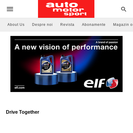
About Us
Despre noi
Revista
Abonamente
Magazin o
Drive Together