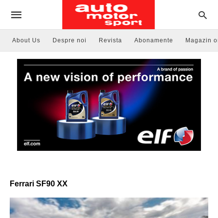
About Us
Despre noi
Revista
Abonamente
Magazin o
Ferrari SF90 XX